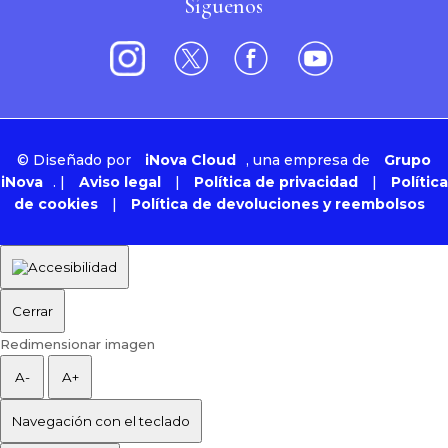
Síguenos
©
Diseñado por
iNova Cloud
, una empresa de
Grupo
iNova
.
|
Aviso legal
|
Política de privacidad
|
Política
de cookies
|
Política de devoluciones y reembolsos
Cerrar
Redimensionar imagen
A-
A+
Navegación con el teclado