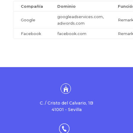
Compañía
Dominio
Funció
googleadservices.com,
Google
Remark
adwords.com
Facebook
facebook.com
Remark
C. / Cristo del Calvario, 1B
41001 - Sevilla