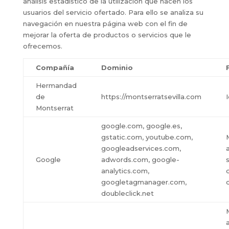
análisis estadístico de la utilización que hacen los
usuarios del servicio ofertado. Para ello se analiza su
navegación en nuestra página web con el fin de
mejorar la oferta de productos o servicios que le
ofrecemos.
Compañía
Dominio
Hermandad
de
https://montserratsevilla.com
Montserrat
google.com, google.es,
gstatic.com, youtube.com,
googleadservices.com,
a
Google
adwords.com, google-
analytics.com,
googletagmanager.com,
doubleclick.net
a