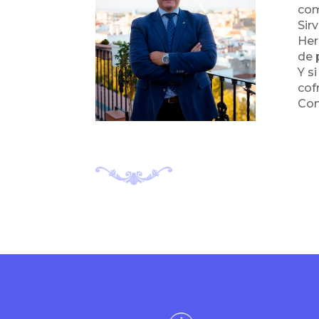
com
Sir
Her
de 
Y s
cof
Con