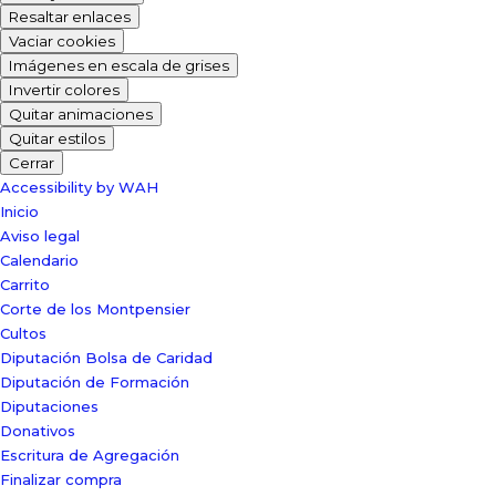
Resaltar enlaces
Vaciar cookies
Imágenes en escala de grises
Invertir colores
Quitar animaciones
Quitar estilos
Cerrar
Accessibility by WAH
Inicio
Aviso legal
Calendario
Carrito
Corte de los Montpensier
Cultos
Diputación Bolsa de Caridad
Diputación de Formación
Diputaciones
Donativos
Escritura de Agregación
Finalizar compra