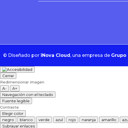
©
Diseñado por
iNova Cloud
, una empresa de
Grupo 
Cerrar
Redimensionar imagen
A-
A+
Navegación con el teclado
Fuente legible
Contraste
Elegir color
negro
blanco
verde
azul
rojo
naranja
amarillo
azu
Subrayar enlaces