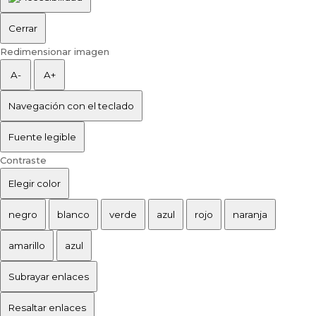
Cerrar
Redimensionar imagen
A-
A+
Navegación con el teclado
Fuente legible
Contraste
Elegir color
negro
blanco
verde
azul
rojo
naranja
amarillo
azul
Subrayar enlaces
Resaltar enlaces