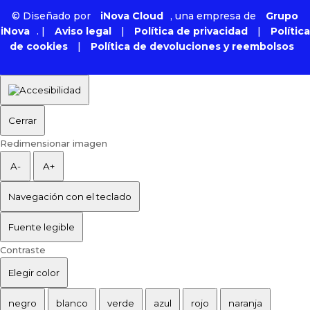
©
Diseñado por
iNova Cloud
, una empresa de
Grupo
iNova
.
|
Aviso legal
|
Política de privacidad
|
Política
de cookies
|
Política de devoluciones y reembolsos
Cerrar
Redimensionar imagen
A-
A+
Navegación con el teclado
Fuente legible
Contraste
Elegir color
negro
blanco
verde
azul
rojo
naranja