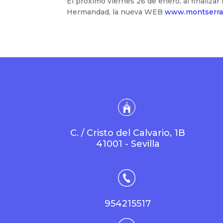
El próximo viernes 26 de enero, al finaliza
Hermandad, la nueva WEB
www.montserrat
C. / Cristo del Calvario, 1B
41001 - Sevilla
954215517