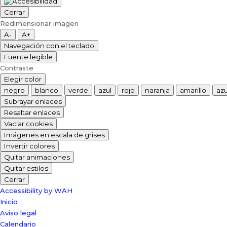
Cerrar
Redimensionar imagen
A-
A+
Navegación con el teclado
Fuente legible
Contraste
Elegir color
negro
blanco
verde
azul
rojo
naranja
amarillo
azu
Subrayar enlaces
Resaltar enlaces
Vaciar cookies
Imágenes en escala de grises
Invertir colores
Quitar animaciones
Quitar estilos
Cerrar
Accessibility by WAH
Inicio
Aviso legal
Calendario