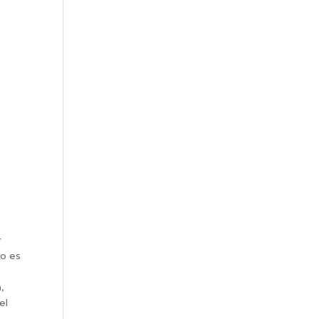
r
no es
,
el