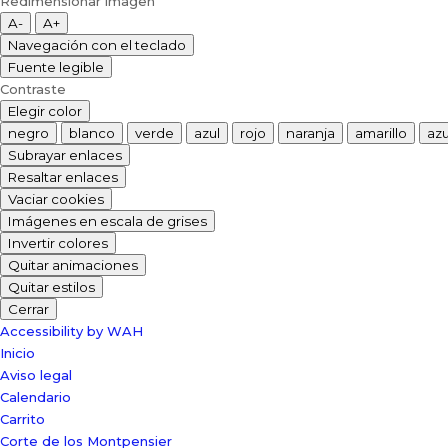
Redimensionar imagen
A-
A+
Navegación con el teclado
Fuente legible
Contraste
Elegir color
negro
blanco
verde
azul
rojo
naranja
amarillo
azu
Subrayar enlaces
Resaltar enlaces
Vaciar cookies
Imágenes en escala de grises
Invertir colores
Quitar animaciones
Quitar estilos
Cerrar
Accessibility by WAH
Inicio
Aviso legal
Calendario
Carrito
Corte de los Montpensier